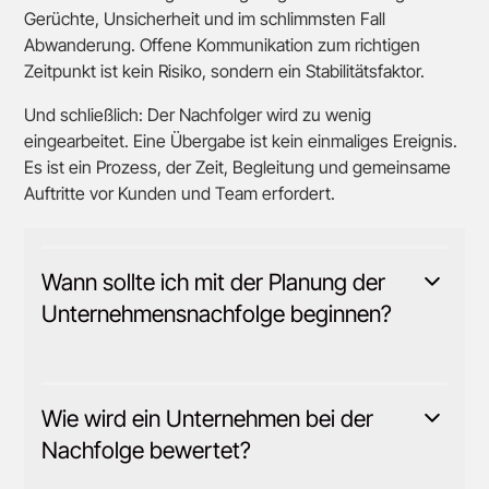
Gerüchte, Unsicherheit und im schlimmsten Fall
Abwanderung. Offene Kommunikation zum richtigen
Zeitpunkt ist kein Risiko, sondern ein Stabilitätsfaktor.
Und schließlich: Der Nachfolger wird zu wenig
eingearbeitet. Eine Übergabe ist kein einmaliges Ereignis.
Es ist ein Prozess, der Zeit, Begleitung und gemeinsame
Auftritte vor Kunden und Team erfordert.
Wann sollte ich mit der Planung der
Unternehmensnachfolge beginnen?
Idealerweise beginnen Sie fünf bis zehn Jahre vor
dem geplanten Übergabetermin. Das gibt Ihnen Zeit,
das Unternehmen nachfolgetauglich zu machen,
Wie wird ein Unternehmen bei der
einen geeigneten Nachfolger zu finden und
Nachfolge bewertet?
Kundenbeziehungen schrittweise zu übertragen.